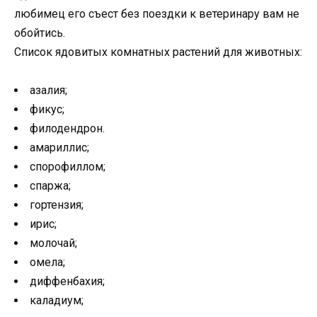
любимец его съест без поездки к ветеринару вам не
обойтись.
Список ядовитых комнатных растений для животных:
азалия;
фикус;
филодендрон.
амариллис;
спорофиллом;
спаржа;
гортензия;
ирис;
молочай;
омела;
диффенбахия;
каладиум;