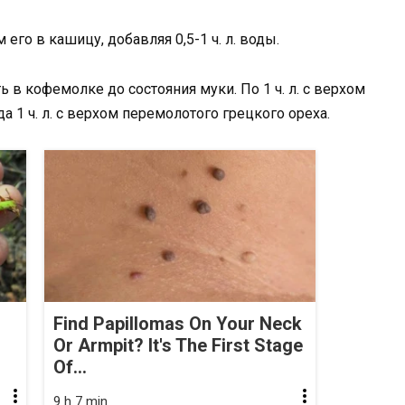
его в кашицу, добавляя 0,5-1 ч. л. воды.
 в кофемолке до состояния муки. По 1 ч. л. с верхом
 1 ч. л. с верхом перемолотого грецкого ореха.
Find Papillomas On Your Neck
Or Armpit? It's The First Stage
Of...
9 h 7 min