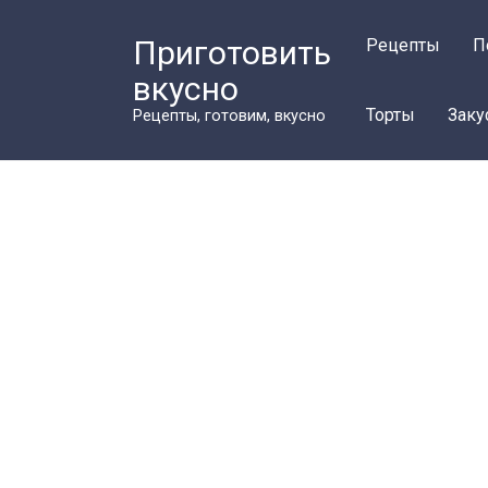
Перейти
к
Приготовить
Рецепты
П
контенту
вкусно
Торты
Заку
Рецепты, готовим, вкусно