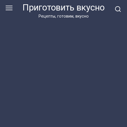
Перейти
Приготовить вкусно
к
контенту
Рецепты, готовим, вкусно