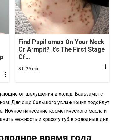
Find Papillomas On Your Neck
Or Armpit? It's The First Stage
op
Of...
8 h 25 min
дающие от шелушения в холод. Бальзамы с
нием. Для еще большего увлажнения подойдут
е. Ночное нанесение косметического масла и
анить нежность и красоту губ в холодные дни.
холодное время года