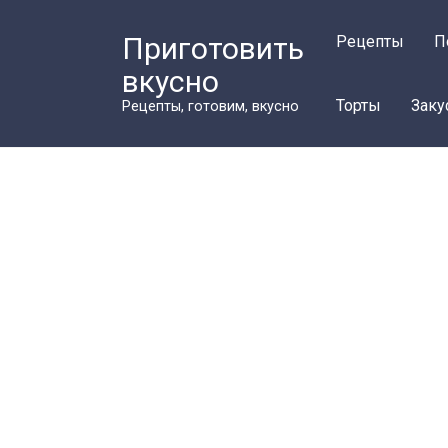
Перейти
к
Приготовить
Рецепты
П
контенту
вкусно
Торты
Заку
Рецепты, готовим, вкусно