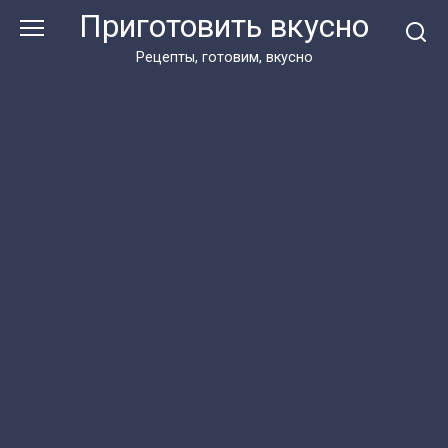
Перейти
Приготовить вкусно
к
контенту
Рецепты, готовим, вкусно