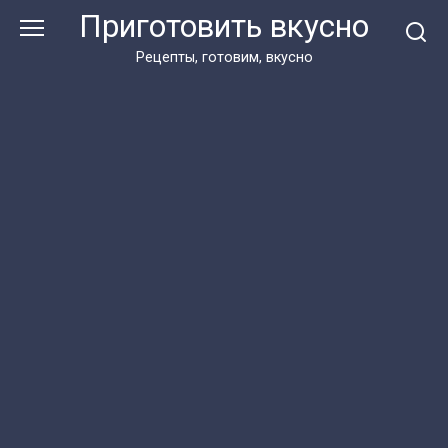
Перейти
Приготовить вкусно
к
контенту
Рецепты, готовим, вкусно