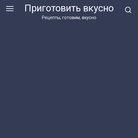
Перейти
Приготовить вкусно
к
контенту
Рецепты, готовим, вкусно