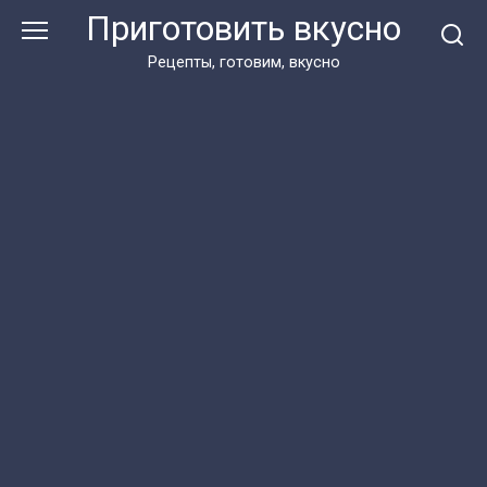
Перейти
Приготовить вкусно
к
контенту
Рецепты, готовим, вкусно