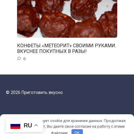
КОНФЕТЫ «МЕТЕОРИТ» СВОИМИ РУКАМИ.
ВКУСНЕЕ ПОКУПНЫХ В РАЗЫ!
0
© 2026 Приготовить вкусно
Этот сайт использует cookie для хранения данных. Продолжая
RU
использовать сайт, Вы даете свое согласие на работу с этими
файлами.
OK