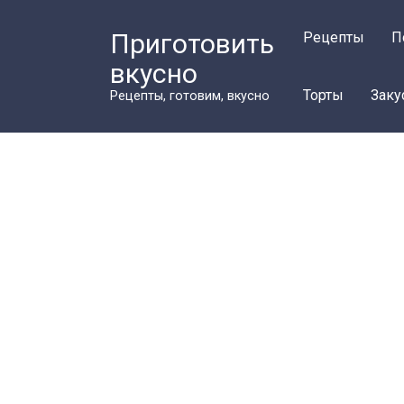
Перейти
к
Приготовить
Рецепты
П
контенту
вкусно
Торты
Заку
Рецепты, готовим, вкусно