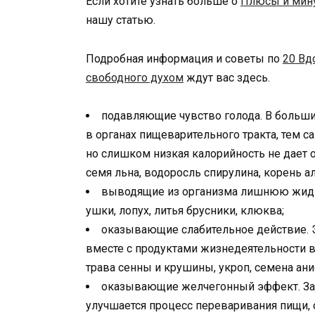
Если хотите узнать больше о
Плюсы и мину
нашу статью.
Подробная информация и советы по
20 Вд
свободного духом
ждут вас здесь.
подавляющие чувство голода. В больш
в органах пищеварительного тракта, тем 
но слишком низкая калорийность не дает 
семя льна, водоросль спирулина, корень ал
выводящие из организма лишнюю жид
ушки, лопух, литья брусники, клюква;
оказывающие слабительное действие. 
вместе с продуктами жизнедеятельности в
трава сенны и крушины, укроп, семена ани
оказывающие желчегонный эффект. За 
улучшается процесс переваривания пищи, 