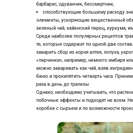
барбарис, одуванчик, бессмертник;
способствующие большему расходу энер
элементы, ускоряющие вещественный обмен.
зеленый чай, кайенский перец, куркума, и
Среди наиболее популярных рецептов тра
те, которые содержат по одной-две соста
заварить сбор из корня алтея, лопуха, укр
«перчинки», например, немного имбиря ил
можно заваривать как чай, взяв ингредие
баню и прокипятить четверть часа. Приним
раза в день до трапезы.
Однако, необходимо учитывать, что расте
побочные эффекты и подходят не всем. Н
коробке с сырьем и по возможности проко