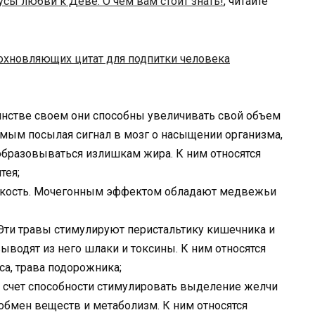
сы любви к Деве. О чем вам стоит знать!
, читайте
охновляющих цитат для подпитки человека
инстве своем они способны увеличивать свой объем
самым посылая сигнал в мозг о насыщении организма,
образовываться излишкам жира. К ним относятся
тея;
кость. Мочегонным эффектом обладают медвежьи
Эти травы стимулируют перистальтику кишечника и
ыводят из него шлаки и токсины. К ним относятся
са, трава подорожника;
счет способности стимулировать выделение желчи
обмен веществ и метаболизм. К ним относятся