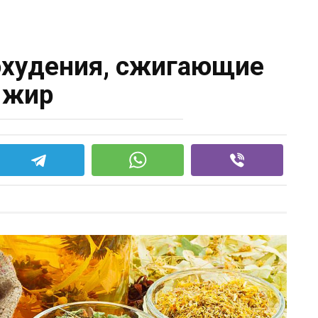
охудения, сжигающие
жир