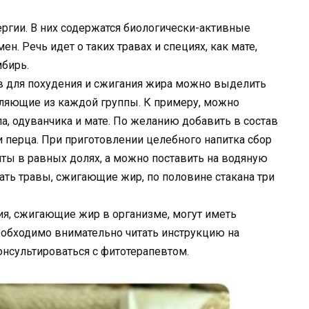
гии. В них содержатся биологически-активные
 Речь идет о таких травах и специях, как мате,
мбирь.
в для похудения и сжигания жира можно выделить
вляющие из каждой группы. К примеру, можно
опа, одуванчика и мате. По желанию добавить в состав
и перца. При приготовлении целебного напитка сбор
нты в равных долях, а можно поставить на водяную
ать травы, сжигающие жир, по половине стакана три
ния, сжигающие жир в организме, могут иметь
еобходимо внимательно читать инструкцию на
нсультироваться с фитотерапевтом.