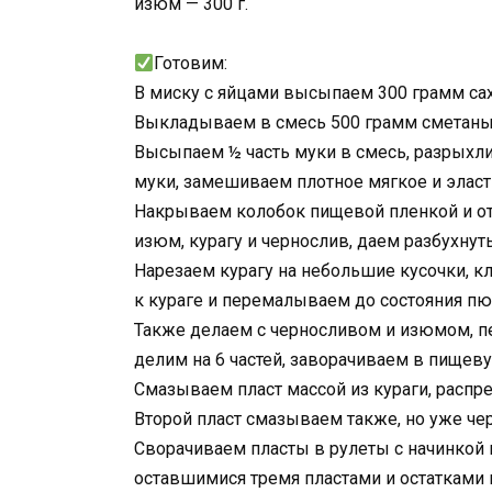
изюм — 300 г.
Готовим:
В миску с яйцами высыпаем 300 грамм сах
Выкладываем в смесь 500 грамм сметаны
Высыпаем ½ часть муки в смесь, разрыхли
муки, замешиваем плотное мягкое и эласти
Накрываем колобок пищевой пленкой и от
изюм, курагу и чернослив, даем разбухнуть
Нарезаем курагу на небольшие кусочки, 
к кураге и перемалываем до состояния пю
Также делаем с черносливом и изюмом, п
делим на 6 частей, заворачиваем в пищев
Смазываем пласт массой из кураги, распр
Второй пласт смазываем также, но уже че
Сворачиваем пласты в рулеты с начинкой 
оставшимися тремя пластами и остатками н