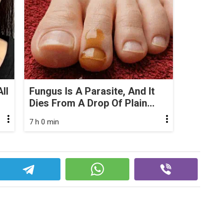
ll
Fungus Is A Parasite, And It
Dies From A Drop Of Plain...
7 h 0 min