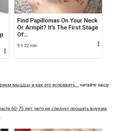
Find Papillomas On Your Neck
Or Armpit? It's The First Stage
op
Of...
9 h 22 min
ряем мышцы и как это исправить…
, читайте нашу
расте 60-75 лет: чего не следует прощать внукам,
.