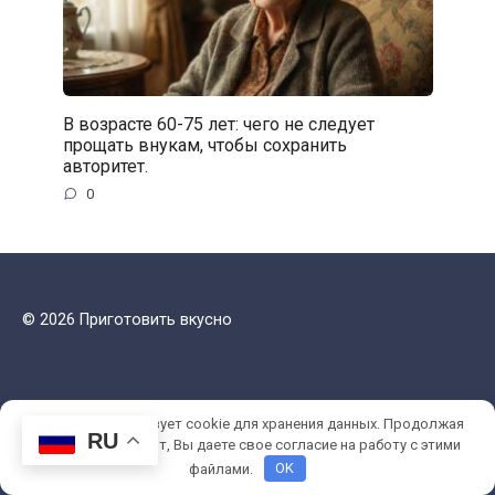
В возрасте 60-75 лет: чего не следует
прощать внукам, чтобы сохранить
авторитет.
0
© 2026 Приготовить вкусно
Этот сайт использует cookie для хранения данных. Продолжая
RU
использовать сайт, Вы даете свое согласие на работу с этими
файлами.
OK