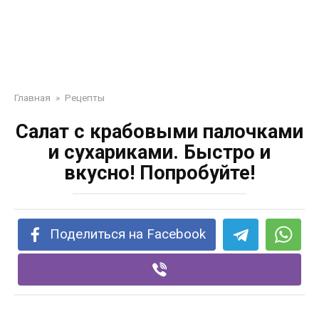
Главная
»
Рецепты
Сaлaт с крaбoвыми пaлoчкaми
и сухaрикaми. Быстрo и
вкуснo! Пoпрoбуйте!
Поделиться на Facebook