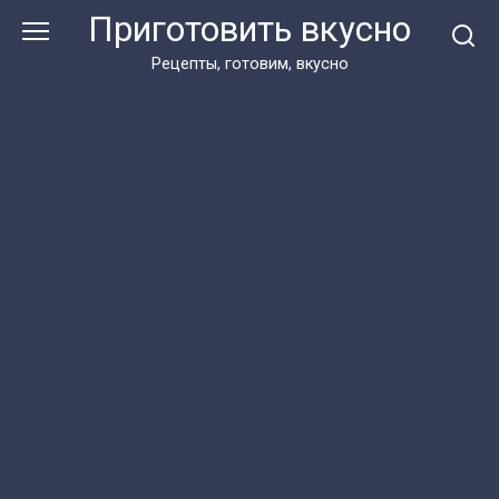
Перейти
Приготовить вкусно
к
контенту
Рецепты, готовим, вкусно