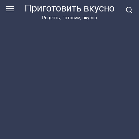
Перейти
Приготовить вкусно
к
контенту
Рецепты, готовим, вкусно