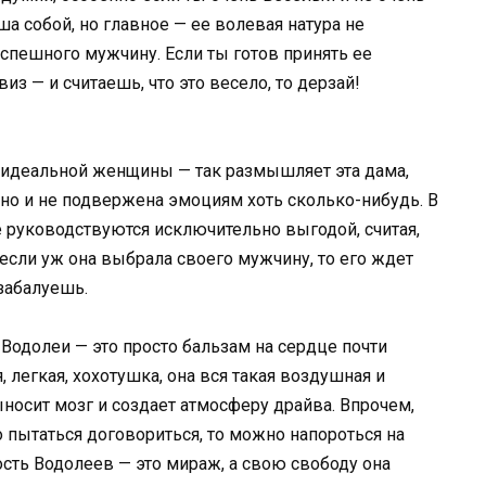
ша собой, но главное — ее волевая натура не
 успешного мужчину. Если ты готов принять ее
з — и считаешь, что это весело, то дерзай!
деальной женщины — так размышляет эта дама,
ьно и не подвержена эмоциям хоть сколько-нибудь. В
руководствуются исключительно выгодой, считая,
если уж она выбрала своего мужчину, то его ждет
 забалуешь.
одолеи — это просто бальзам на сердце почти
 легкая, хохотушка, она вся такая воздушная и
ыносит мозг и создает атмосферу драйва. Впрочем,
 пытаться договориться, то можно напороться на
сть Водолеев — это мираж, а свою свободу она