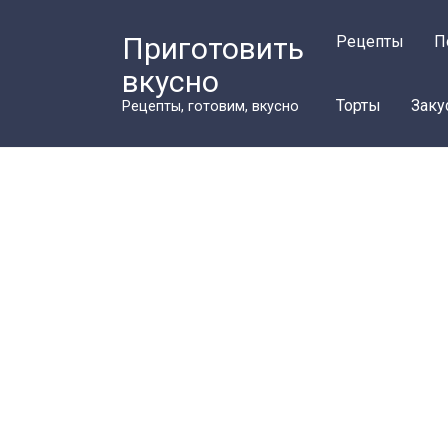
Перейти
к
Приготовить
Рецепты
П
контенту
вкусно
Торты
Заку
Рецепты, готовим, вкусно