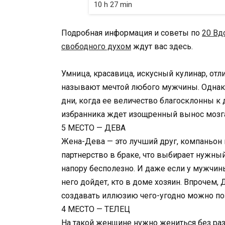
10 h 27 min
Подробная информация и советы по
20 Вд
свободного духом
ждут вас здесь.
Умница, красавица, искусный кулинар, от
называют мечтой любого мужчины. Однако 
дни, когда ее величество благосклонны к 
избранника ждет изощренный вынос мозга
5 МЕСТО — ДЕВА
Жена-Дева — это лучший друг, компаньон и
партнерство в браке, что выбирает нужный
напору бесполезно. И даже если у мужчины
него дойдет, кто в доме хозяин. Впрочем, 
создавать иллюзию чего-угодно можно по
4 МЕСТО — ТЕЛЕЦ
На такой женщине нужно жениться без раз