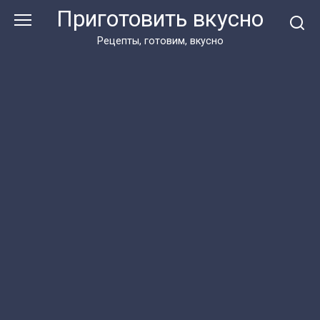
Перейти
Приготовить вкусно
к
контенту
Рецепты, готовим, вкусно