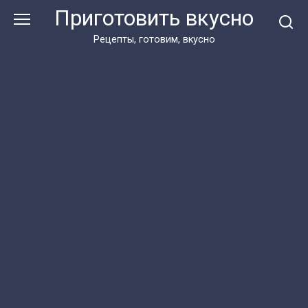
Перейти
Приготовить вкусно
к
контенту
Рецепты, готовим, вкусно