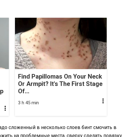
Find Papillomas On Your Neck
Or Armpit? It's The First Stage
op
Of...
3 h 45 min
надо сложенный в несколько слоев бинт смочить в
аложить на проблемные места, сверху сделать повязку