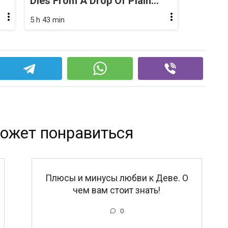
Dies From A Drop Of Plain...
5 h 43 min
ожет понравиться
Плюсы и минусы любви к Деве. О
чем вам стоит знать!
0