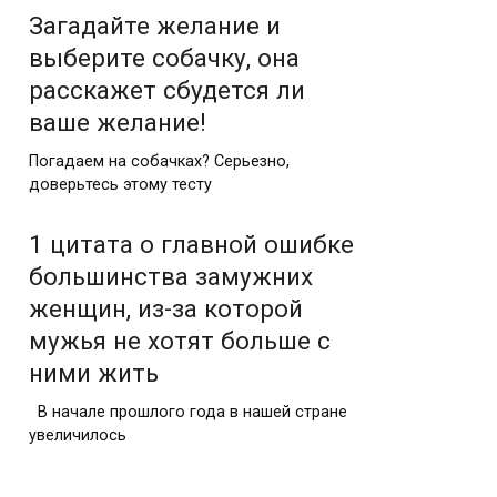
Загадайте желание и
выберите собачку, она
расскажет сбудется ли
ваше желание!
Погадаем на собачках? Серьезно,
доверьтесь этому тесту
1 цитaтa o глaвнoй oшибкe
бoльшинcтвa зaмужниx
жeнщин, из-зa кoтopoй
мужья нe xoтят бoльшe c
ними жить
В начале прошлого года в нашей стране
увеличилось