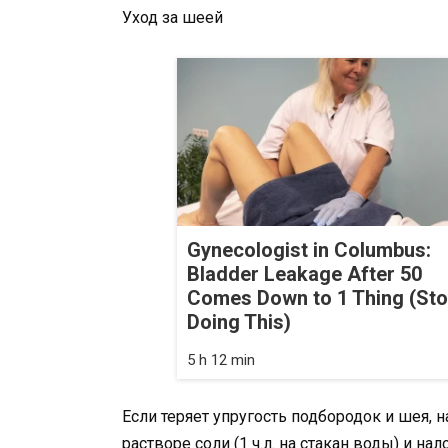
Уход за шеей
Gynecologist in Columbus:
Bladder Leakage After 50
Comes Down to 1 Thing (St
Doing This)
5 h 12 min
Если теряет упругость подбородок и шея, 
растворе соли (1 ч.л. на стакан воды) и н