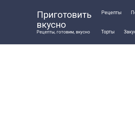
Перейти
к
Приготовить
Рецепты
П
контенту
вкусно
Торты
Заку
Рецепты, готовим, вкусно