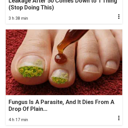
Leakage After 50 Comes Down to 1 Thing
(Stop Doing This)
3 h 38 min
Fungus Is A Parasite, And It Dies From A
Drop Of Plain...
4 h 17 min