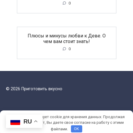
0
Плюсы и минусы любви к Деве. О
чем вам стоит знать!
0
© 2026 Приготовить вкусно
Этот сайт использует cookie для хранения данных. Продолжая
RU
использовать сайт, Вы даете свое согласие на работу с этими
файлами.
OK