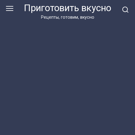
Перейти
Приготовить вкусно
к
контенту
Рецепты, готовим, вкусно