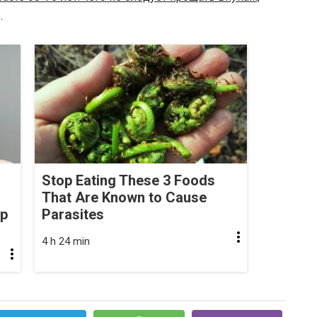
.
Stop Eating These 3 Foods
That Are Known to Cause
op
Parasites
4 h 24 min