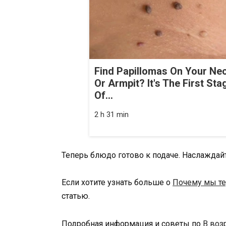
Find Papillomas On Your Ne
Or Armpit? It's The First Sta
Of...
2 h 31 min
Теперь блюдо готово к подаче. Наслажда
Если хотите узнать больше о
Почему мы те
статью.
Подробная информация и советы по
В воз