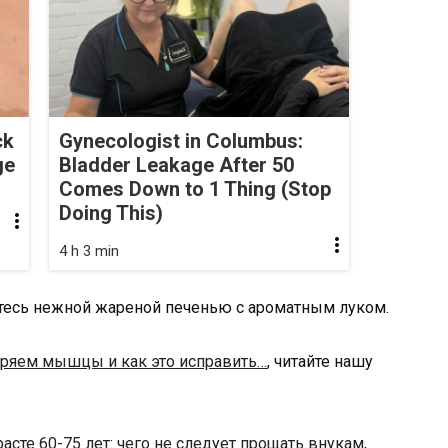
ck
Gynecologist in Columbus:
ge
Bladder Leakage After 50
Comes Down to 1 Thing (Stop
Doing This)
4 h 3 min
йтесь нежной жареной печенью с ароматным луком.
ряем мышцы и как это исправить…
, читайте нашу
расте 60-75 лет: чего не следует прощать внукам,