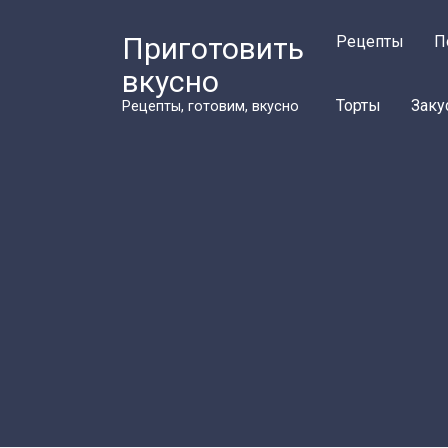
Перейти
к
Приготовить
Рецепты
П
контенту
вкусно
Торты
Заку
Рецепты, готовим, вкусно