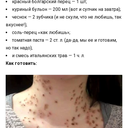
красный болгарский перец — 1 шт;
куриный бульон — 200 мл (вот и супчик на завтра);
чеснок — 2 зубчика (и не скули, что не любишь, так
вкуснее!);
соль-перец «как любишь»;
томатная паста — 2 ст. л. (да-да, мы ее и готовим,
но так надо);
и смесь итальянских трав — 1 ч. л.
Как готовить: