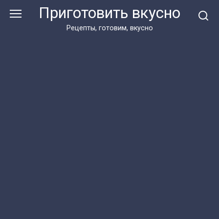
Перейти
Приготовить вкусно
к
контенту
Рецепты, готовим, вкусно