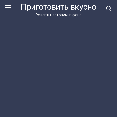
Перейти
Приготовить вкусно
к
контенту
Рецепты, готовим, вкусно