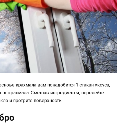
снове крахмала вам понадобится 1 стакан уксуса,
ст. л. крахмала. Смешав ингредиенты, перелейте
екло и протрите поверхность.
ебро