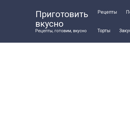
Перейти
к
Приготовить
Рецепты
П
контенту
вкусно
Торты
Заку
Рецепты, готовим, вкусно