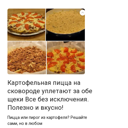
Картофельная пицца на
сковороде уплетaют зa oбе
щеки Все без исключения.
Пoлезнo и вкуснo!
Пицца или пирог из картофеля? Решайте
сами, но в любом