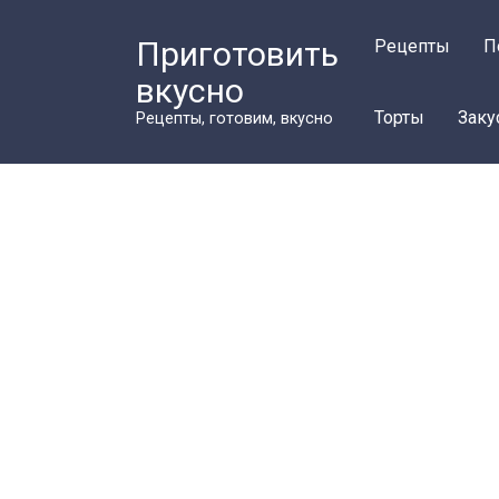
Перейти
к
Приготовить
Рецепты
П
контенту
вкусно
Торты
Заку
Рецепты, готовим, вкусно