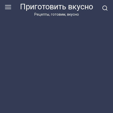
Перейти
Приготовить вкусно
к
контенту
Рецепты, готовим, вкусно