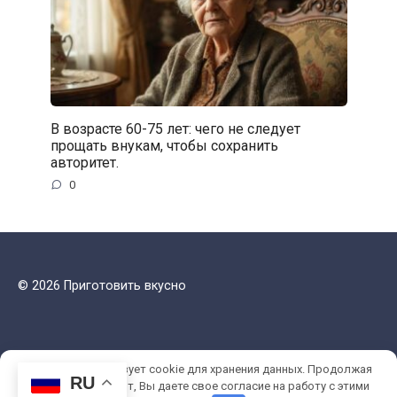
В возрасте 60-75 лет: чего не следует
прощать внукам, чтобы сохранить
авторитет.
0
© 2026 Приготовить вкусно
Этот сайт использует cookie для хранения данных. Продолжая
RU
использовать сайт, Вы даете свое согласие на работу с этими