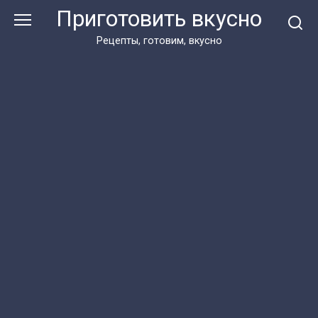
Перейти
Приготовить вкусно
к
контенту
Рецепты, готовим, вкусно