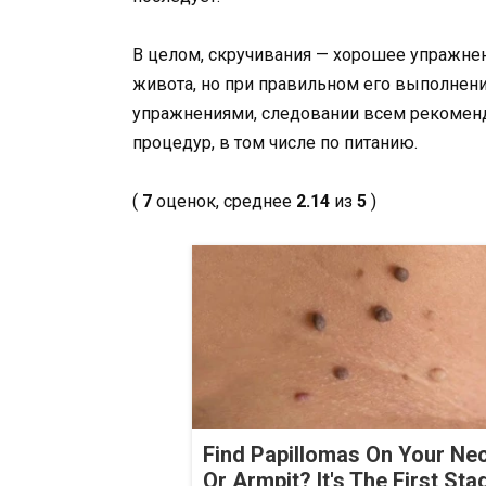
В целом, скручивания — хорошее упражнен
живота, но при правильном его выполнен
упражнениями, следовании всем рекомен
процедур, в том числе по питанию.
(
7
оценок, среднее
2.14
из
5
)
Find Papillomas On Your Ne
Or Armpit? It's The First Sta