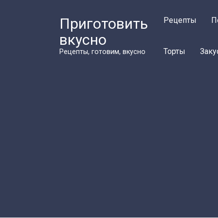
Перейти
к
Приготовить
Рецепты
П
контенту
вкусно
Торты
Заку
Рецепты, готовим, вкусно