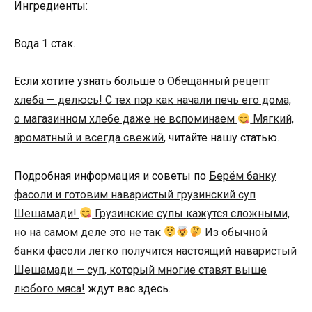
Ингредиенты:
Вода 1 стак.
Если хотите узнать больше о
Обещанный рецепт
хлеба — делюсь! С тех пор как начали печь его дома,
о магазинном хлебе даже не вспоминаем
Мягкий,
ароматный и всегда свежий
, читайте нашу статью.
Подробная информация и советы по
Берём банку
фасоли и готовим наваристый грузинский суп
Шешамади!
Грузинские супы кажутся сложными,
но на самом деле это не так
Из обычной
банки фасоли легко получится настоящий наваристый
Шешамади — суп, который многие ставят выше
любого мяса!
ждут вас здесь.