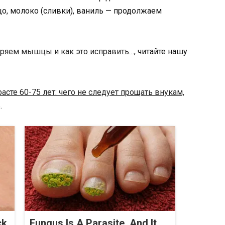
цо, молоко (сливки), ваниль — продолжаем
ряем мышцы и как это исправить…
, читайте нашу
расте 60-75 лет: чего не следует прощать внукам,
.
ck
Fungus Is A Parasite, And It