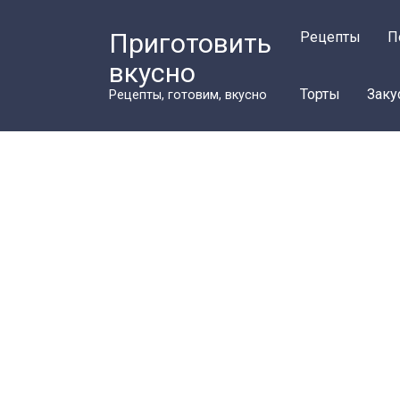
Перейти
к
Приготовить
Рецепты
П
контенту
вкусно
Торты
Заку
Рецепты, готовим, вкусно