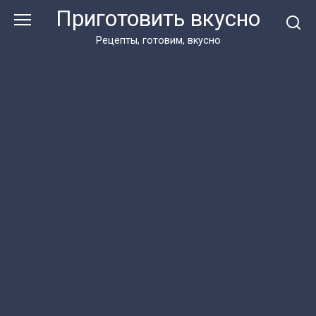
Перейти
Приготовить вкусно
к
контенту
Рецепты, готовим, вкусно