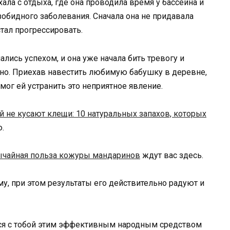
ла с отдыха, где она проводила время у бассейна и
езобидного заболевания. Сначала она не придавала
стал прогрессировать.
лись успехом, и она уже начала бить тревогу и
но. Приехав навестить любимую бабушку в деревне,
мог ей устранить это неприятное явление.
й не кусают клещи: 10 натуральных запахов, которых
ю.
чайная польза кожуры мандаринов
ждут вас здесь.
у, при этом результаты его действительно радуют и
я с тобой этим эффективным народным средством