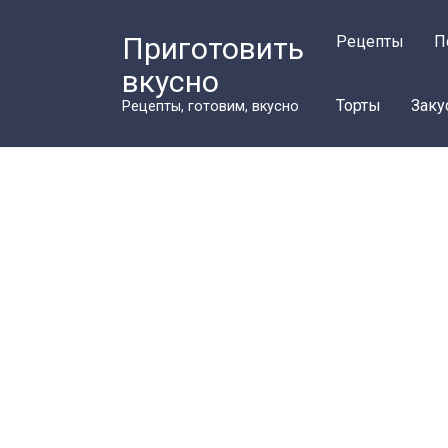
Перейти
к
Приготовить
Рецепты
П
контенту
вкусно
Торты
Заку
Рецепты, готовим, вкусно