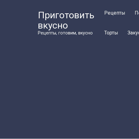
Перейти
к
Приготовить
Рецепты
П
контенту
вкусно
Торты
Заку
Рецепты, готовим, вкусно