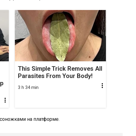
This Simple Trick Removes All
Parasites From Your Body!
op
3 h 34 min
осоножками на платформе.