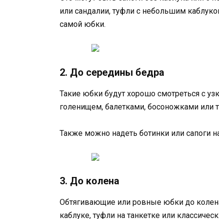
или сандалии, туфли с небольшим каблуком
самой юбки.
2. До середины бедра
Такие юбки будут хорошо смотреться с уз
голенищем, балетками, босоножками или т
Также можно надеть ботинки или сапоги н
3. До колена
Обтягивающие или ровные юбки до колена 
каблуке, туфли на танкетке или классичес