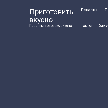
Перейти
к
Приготовить
Рецепты
П
контенту
вкусно
Торты
Заку
Рецепты, готовим, вкусно