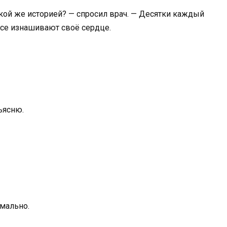
акой же историей? — спросил врач. — Десятки каждый
все изнашивают своё сердце.
ъясню.
рмально.