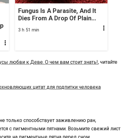
Fungus Is A Parasite, And It
Dies From A Drop Of Plain...
op
3 h 51 min
сы любви к Деве. О чем вам стоит знать!
, читайте
охновляющих цитат для подпитки человека
 не только способствует заживлению ран,
ется с пигментными пятнами. Возьмите свежий лист
осите на пигментные пятна перед сном.