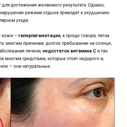
т для достижения желаемого результата. Однако,
 нарушение режима отдыха приводят к ухудшению
лярном уходе.
м кожи —
гиперпигментация
, а проще говоря, пятна
по многим причинам: долгое пребывание на солнце,
аболевания печени,
недостаток витамина С
и так
я многим средствам, которые стоят недорого и,
вное — они натуральные.