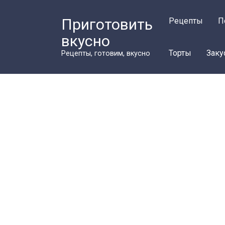
Перейти
к
Приготовить
Рецепты
П
контенту
вкусно
Торты
Заку
Рецепты, готовим, вкусно