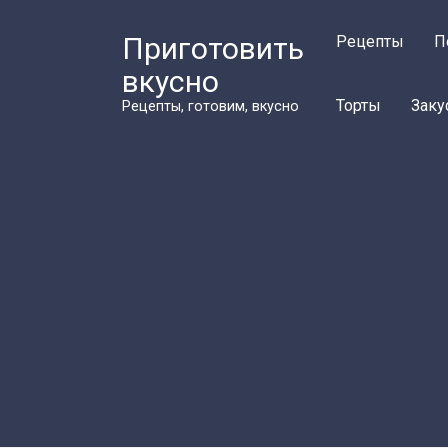
Перейти
к
Приготовить
Рецепты
П
контенту
вкусно
Торты
Заку
Рецепты, готовим, вкусно