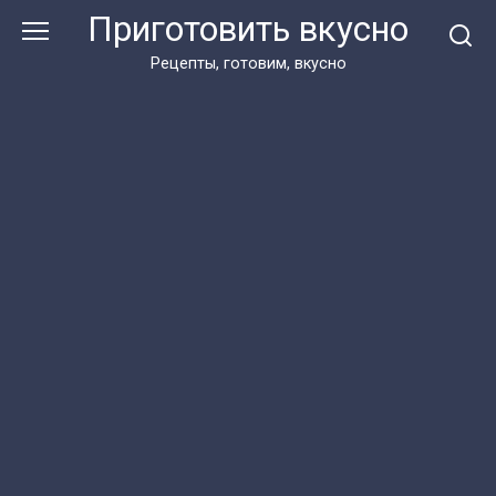
Перейти
Приготовить вкусно
к
контенту
Рецепты, готовим, вкусно