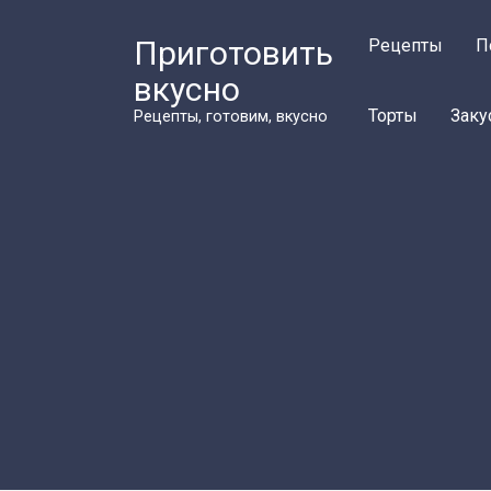
Перейти
к
Приготовить
Рецепты
П
контенту
вкусно
Торты
Заку
Рецепты, готовим, вкусно