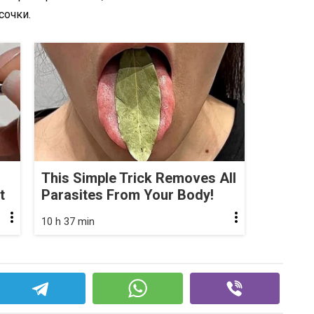
сочки.
This Simple Trick Removes All
t
Parasites From Your Body!
10 h 37 min