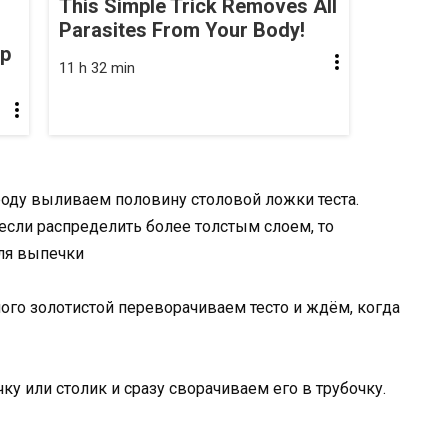
This Simple Trick Removes All
Parasites From Your Body!
op
11 h 32 min
оду выливаем половину столовой ложки теста.
если распределить более толстым слоем, то
для выпечки
ного золотистой переворачиваем тесто и ждём, когда
у или столик и сразу сворачиваем его в трубочку.