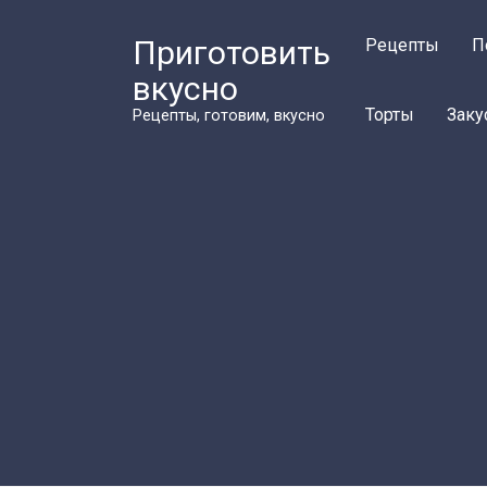
Перейти
к
Приготовить
Рецепты
П
контенту
вкусно
Торты
Заку
Рецепты, готовим, вкусно