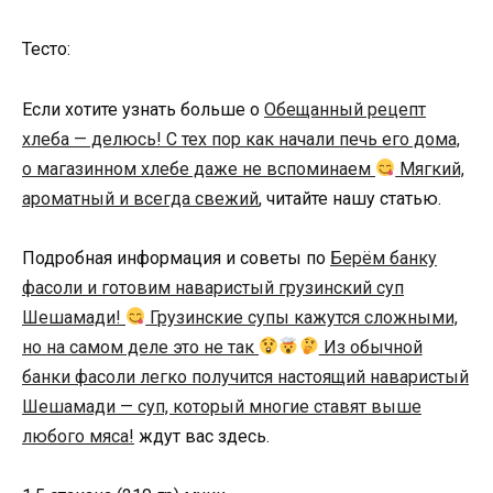
Тесто:
Если хотите узнать больше о
Обещанный рецепт
хлеба — делюсь! С тех пор как начали печь его дома,
о магазинном хлебе даже не вспоминаем
Мягкий,
ароматный и всегда свежий
, читайте нашу статью.
Подробная информация и советы по
Берём банку
фасоли и готовим наваристый грузинский суп
Шешамади!
Грузинские супы кажутся сложными,
но на самом деле это не так
Из обычной
банки фасоли легко получится настоящий наваристый
Шешамади — суп, который многие ставят выше
любого мяса!
ждут вас здесь.