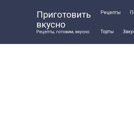
Перейти
к
Приготовить
Рецепты
П
контенту
вкусно
Торты
Заку
Рецепты, готовим, вкусно