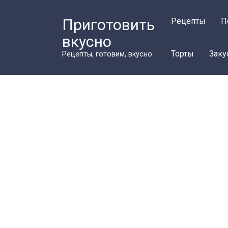
Перейти
к
Приготовить
Рецепты
П
контенту
вкусно
Торты
Заку
Рецепты, готовим, вкусно