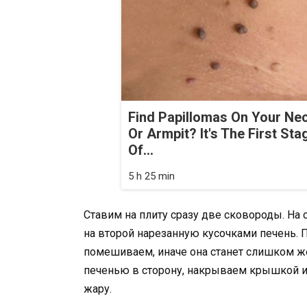
Find Papillomas On Your Ne
Or Armpit? It's The First Sta
Of...
5 h 25 min
Ставим на плиту сразу две сковороды. На
на второй нарезанную кусочками печень. 
помешиваем, иначе она станет слишком же
печенью в сторону, накрываем крышкой и
жару.