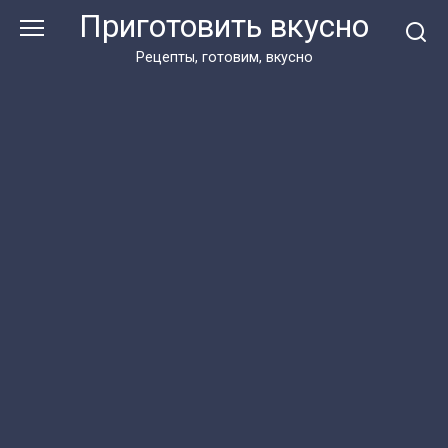
Перейти
Приготовить вкусно
к
контенту
Рецепты, готовим, вкусно