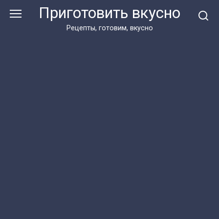
Перейти
Приготовить вкусно
к
контенту
Рецепты, готовим, вкусно