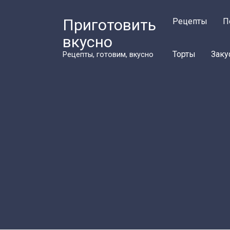
Перейти
к
Приготовить
Рецепты
П
контенту
вкусно
Торты
Заку
Рецепты, готовим, вкусно