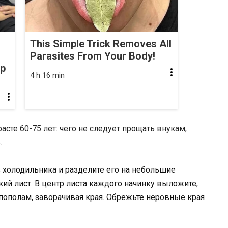
This Simple Trick Removes All
Parasites From Your Body!
op
4 h 16 min
расте 60-75 лет: чего не следует прощать внукам,
.
з холодильника и разделите его на небольшие
кий лист. В центр листа каждого начинку выложите,
 пополам, заворачивая края. Обрежьте неровные края