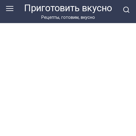
Перейти
Приготовить вкусно
к
контенту
Рецепты, готовим, вкусно