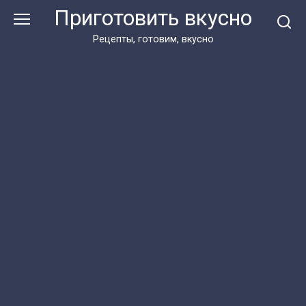
Перейти
Приготовить вкусно
к
контенту
Рецепты, готовим, вкусно