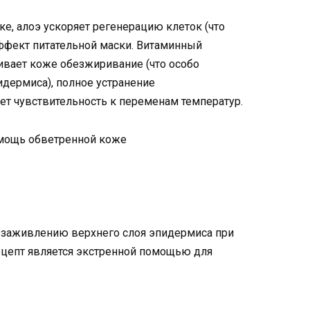
е, алоэ ускоряет регенерацию клеток (что
ффект питательной маски. Витаминный
чивает коже обезжиривание (что особо
идермиса), полное устранение
ет чувствительность к переменам температур.
у заживлению верхнего слоя эпидермиса при
ецепт является экстренной помощью для