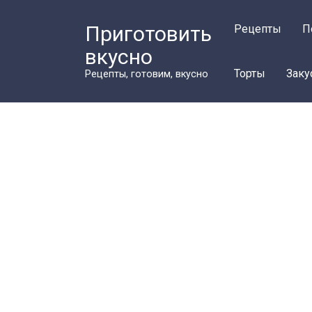
Перейти
к
Приготовить
Рецепты
П
контенту
вкусно
Торты
Заку
Рецепты, готовим, вкусно