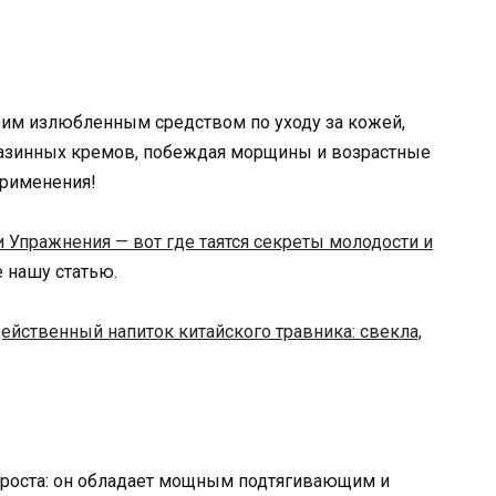
оим излюбленным средством по уходу за кожей,
газинных кремов, побеждая морщины и возрастные
применения!
и Упражнения — вот где таятся секреты молодости и
те нашу статью.
ейственный напиток китайского травника: свекла,
проста: он обладает мощным подтягивающим и