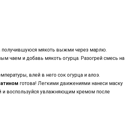
 а получившуюся мякоть выжми через марлю.
ым чаем и добавь мякоть огурца. Разогрей смесь на
мпературы, влей в него сок огурца и алоэ.
латином
готова! Легкими движениями нанеси маску
дой и воспользуйся увлажняющим кремом после