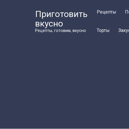
Перейти
к
Приготовить
Рецепты
П
контенту
вкусно
Торты
Заку
Рецепты, готовим, вкусно