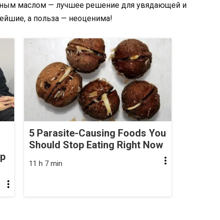
очным маслом — лучшее решение для увядающей и
ейшие, а польза — неоценима!
5 Parasite-Causing Foods You
Should Stop Eating Right Now
op
11 h 7 min