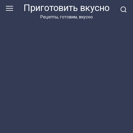
Перейти
Приготовить вкусно
к
контенту
Рецепты, готовим, вкусно